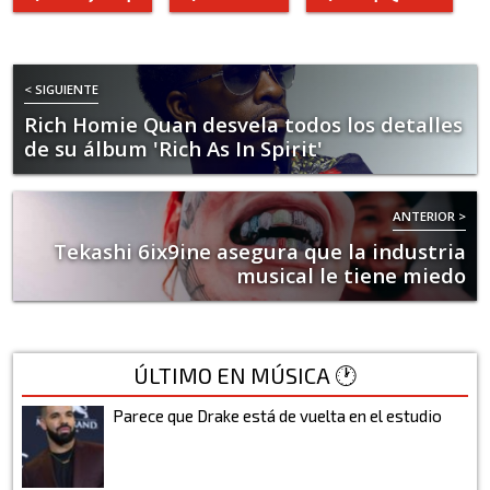
< SIGUIENTE
Rich Homie Quan desvela todos los detalles
de su álbum 'Rich As In Spirit'
ANTERIOR >
Tekashi 6ix9ine asegura que la industria
musical le tiene miedo
ÚLTIMO EN MÚSICA 🕐
Parece que Drake está de vuelta en el estudio