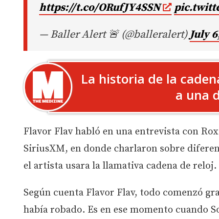
https://t.co/ORufJY4SSN
pic.twit
— Baller Alert 🚨 (@balleralert)
July 6
La historia de la caden
a una 
Flavor Flav habló en una entrevista con Ro
SiriusXM, en donde charlaron sobre diferent
el artista usara la llamativa cadena de reloj.
Según cuenta Flavor Flav, todo comenzó grac
había robado. Es en ese momento cuando Son