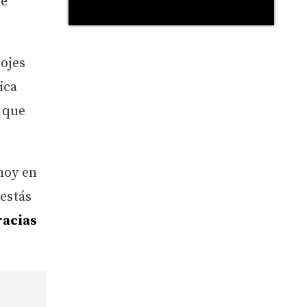
de
lojes
ica
que
hoy en
 estás
racias