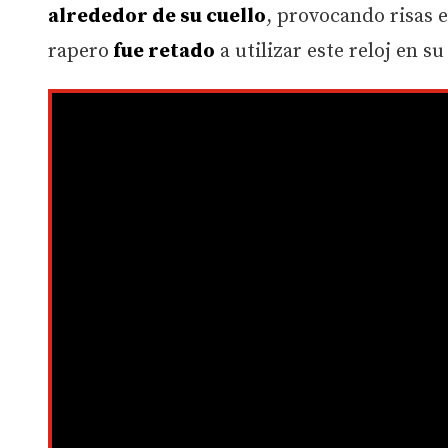
alrededor de su cuello
, provocando risas e
rapero
fue retado
a utilizar este reloj en 