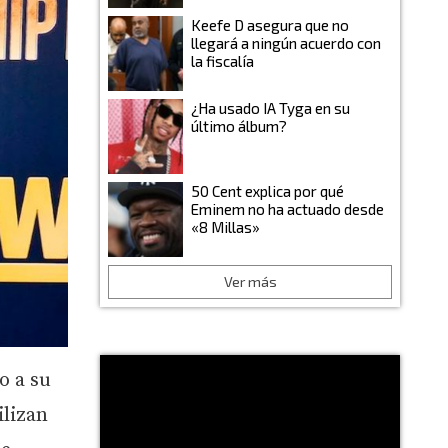
Keefe D asegura que no
llegará a ningún acuerdo con
la fiscalía
¿Ha usado IA Tyga en su
último álbum?
50 Cent explica por qué
Eminem no ha actuado desde
«8 Millas»
Ver más
o a su
ilizan