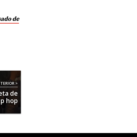
sado de
TERIOR >
eta de
ip hop