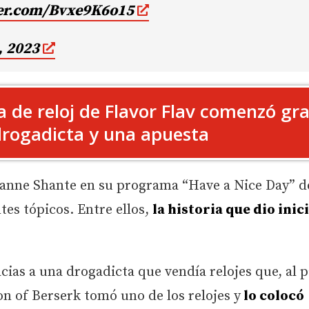
ter.com/Bvxe9K6o15
, 2023
a de reloj de Flavor Flav comenzó gra
drogadicta y una apuesta
xanne Shante en su programa “Have a Nice Day” d
es tópicos. Entre ellos,
la historia que dio inic
ias a una drogadicta que vendía relojes que, al p
 of Berserk tomó uno de los relojes y
lo colocó