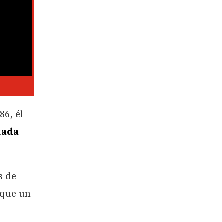
86, él
tada
s de
 que un