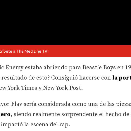
críbete a The Medizine TV!
lic Enemy estaba abriendo para Beastie Boys en 19
l resultado de esto? Consiguió hacerse con
la por
w York Times y New York Post.
avor Flav sería considerada como una de las pieza
nero
, siendo realmente sorprendente el hecho de
 impactó la escena del rap.