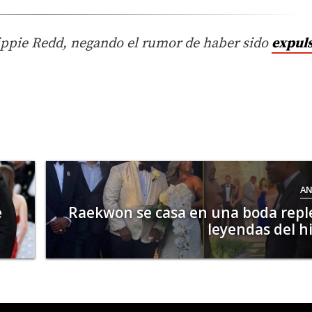
rippie Redd, negando el rumor de haber sido
expul
AN
e
Raekwon se casa en una boda repl
leyendas del h