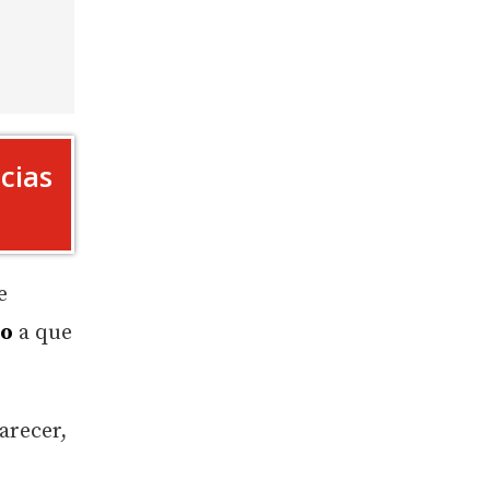
cias
e
io
a que
arecer,