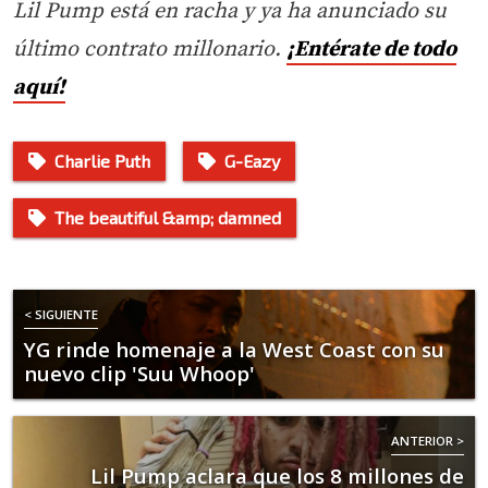
Lil Pump está en racha y ya ha anunciado su
último contrato millonario.
¡Entérate de todo
aquí!
Charlie Puth
G-Eazy
The beautiful &amp; damned
< SIGUIENTE
YG rinde homenaje a la West Coast con su
nuevo clip 'Suu Whoop'
ANTERIOR >
Lil Pump aclara que los 8 millones de