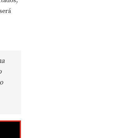
itados,
será
na
o
o