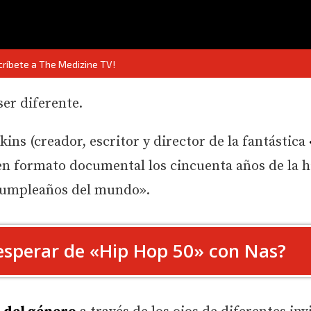
críbete a The Medizine TV!
ser diferente.
ins (creador, escritor y director de la fantástica
n formato documental los cincuenta años de la h
 cumpleaños del mundo».
sperar de «Hip Hop 50» con Nas?