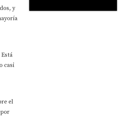
dos, y
mayoría
 Está
o casi
re el
 por