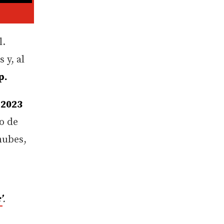
l.
 y, al
p.
n
2023
go de
nubes,
’
.