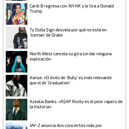
Cardi B regresa con ‘AH HA’ y le tira a Donald
Trump
Ty Dolla $ign desvela por qué no está en
‘Iceman’ de Drake
North West cancela su gira sin dar ninguna
explicación
Kanye: «El éxito de ‘Bully’ es más relevante
que el de ‘Graduation’
Azealia Banks: «A$AP Rocky es el peor rapero de
la historia»
JAY-Z anuncia dos conciertos más por