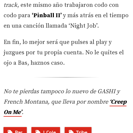
track
, este mismo año trabajaron codo con
codo para
‘Pinball II’
y más atrás en el tiempo
en una canción llamada ‘Night Job’.
En fin, lo mejor será que pulses al play y
juzgues por tu propia cuenta. No le quites el
ojo a Bas, haznos caso.
No te pierdas tampoco lo nuevo de GASHI y
French Montana, que lleva por nombre
‘C
reep
On Me’
.
Bas
J. Cole
Tribe