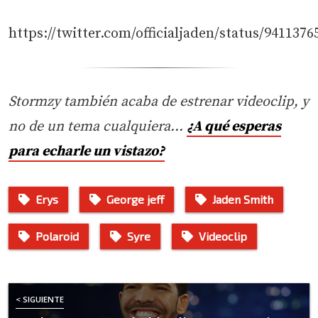
https://twitter.com/officialjaden/status/941137
Stormzy también acaba de estrenar videoclip, y
no de un tema cualquiera…
¿A qué esperas
para echarle un vistazo?
Erys
George jeff
Jaden Smith
Polaroid
Syre
Videoclip
< SIGUIENTE