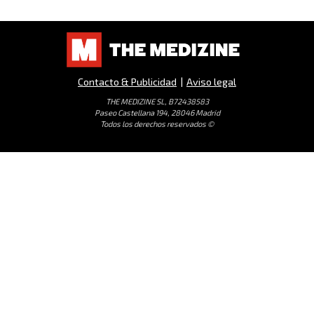
Contacto & Publicidad
|
Aviso legal
THE MEDIZINE SL, B72438583
Paseo Castellana 194, 28046 Madrid
Todos los derechos reservados ©