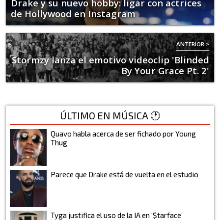
Drake y su nuevo hobby: ligar con actrices
de Hollywood en Instagram
ANTERIOR >
Stormzy lanza el emotivo videoclip 'Blinded
By Your Grace Pt. 2'
ÚLTIMO EN MÚSICA 🕐
Quavo habla acerca de ser fichado por Young
Thug
Parece que Drake está de vuelta en el estudio
Tyga justifica el uso de la IA en ‘$tarface’