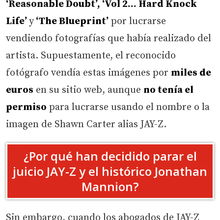
‘Reasonable Doubt’, ‘Vol 2… Hard Knock
Life’
y
‘The Blueprint’
por lucrarse
vendiendo fotografías que había realizado del
artista. Supuestamente, el reconocido
fotógrafo vendía estas imágenes por
miles de
euros
en su sitio web, aunque
no tenía el
permiso
para lucrarse usando el nombre o la
imagen de Shawn Carter alias JAY-Z.
¿Por qué han decidido parar el
juicio JAY-Z y el histórico Jonathan
Mannion?
Sin embargo, cuando los abogados de JAY-Z