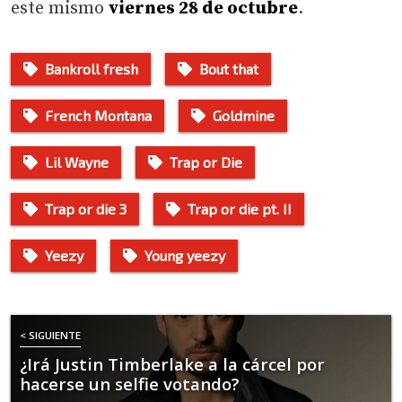
este mismo
viernes 28 de octubre
.
Bankroll fresh
Bout that
French Montana
Goldmine
Lil Wayne
Trap or Die
Trap or die 3
Trap or die pt. II
Yeezy
Young yeezy
< SIGUIENTE
¿Irá Justin Timberlake a la cárcel por
hacerse un selfie votando?