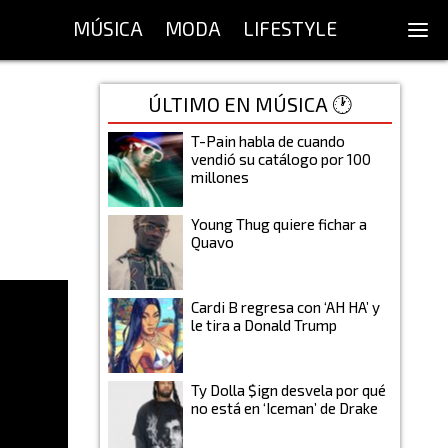
MÚSICA
MODA
LIFESTYLE
ÚLTIMO EN MÚSICA 🕐
T-Pain habla de cuando
vendió su catálogo por 100
millones
Young Thug quiere fichar a
Quavo
Cardi B regresa con ‘AH HA’ y
le tira a Donald Trump
Ty Dolla $ign desvela por qué
no está en ‘Iceman’ de Drake