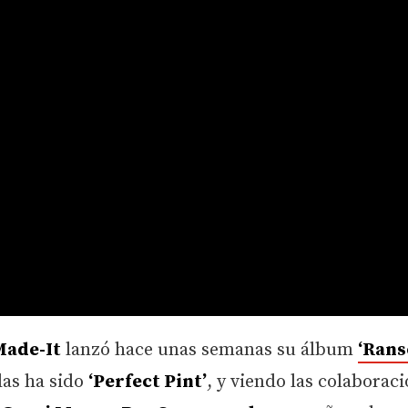
Made-It
lanzó hace unas semanas su álbum
‘Rans
das ha sido
‘Perfect Pint’
, y viendo las colaboraci