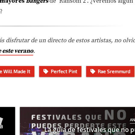
s mayores
bangers
de ‘Ransom 2’. ¿Veremos algún
?
s disfrutar de un directo de estos artistas, no olvi
e este verano
.
e Will Made It
Perfect Pint
Rae Sremmurd
AN
a
La guía de festivales que no 