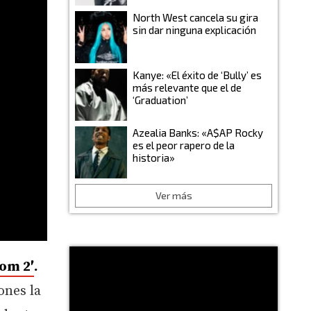
North West cancela su gira
sin dar ninguna explicación
Kanye: «El éxito de ‘Bully’ es
más relevante que el de
‘Graduation’
Azealia Banks: «A$AP Rocky
es el peor rapero de la
historia»
Ver más
om 2′
.
ones la