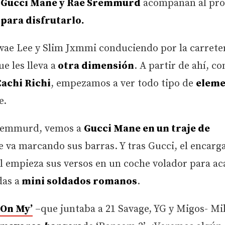
 Gucci Mane y Rae Sremmurd
acompañan al pro
para disfrutarlo.
wae Lee y Slim Jxmmi conduciendo por la carrete
e les lleva a
otra dimensión
. A partir de ahí, co
Cachi Richi
, empezamos a ver todo tipo de
eleme
e.
 Sremmurd, vemos a
Gucci Mane en un traje de
se va marcando sus barras. Y tras Gucci, el encarg
ual empieza sus versos en un coche volador para a
das a
mini soldados romanos
.
 On My’
–que juntaba a 21 Savage, YG y Migos- Mi