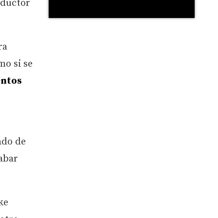
ductor
ra
mo si se
ntos
ado de
cabar
ke