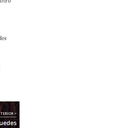
 otro
des
TERIOR >
puedes