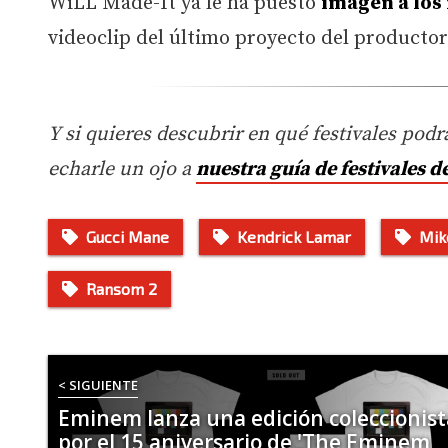
WiLL Made-It ya le ha puesto
imagen a lo
videoclip del último proyecto del productor
Y si quieres descubrir en qué festivales podrá
echarle un ojo a
nuestra guía de festivales d
Gucci Mane
Kendrick Lamar
Mik
Ransom 2
< SIGUIENTE
Eminem lanza una edición coleccionist
por el 15 aniversario de 'The Eminem