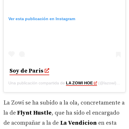
Ver esta publicación en Instagram
Soy de Paris
Una publicación compartida de
LA ZOWI HOE
(@lazowi) el
27 
La Zowi se ha subido a la ola, concretamente a
la de
Flynt Hustle
, que ha sido el encargado
de acompañar a la de
La Vendicion
en esta