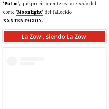
‘Putas’
, que precisamente es un
remix
del
corte
‘Moonlight’
del fallecido
XXXTENTACION
.
La Zowi, siendo La Zowi