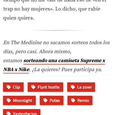
tiempo que no me vale de nada eso de «en el
trap no hay mujeres». Lo dicho, que rabie
quien quiera.
En The Medizine no sacamos sorteos todos los
días, pero casi. Ahora mismo,
estamos
sorteando una camiseta Supreme x
NBA x Nike
. ¿La quieres? Pues participa ya.
Clip
Flynt hustle
La zowi
Moonlight
Putas
Remix
Xxxtentacion