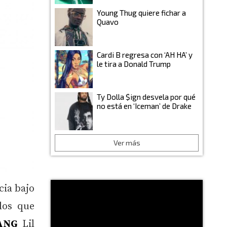
Young Thug quiere fichar a
Quavo
Cardi B regresa con ‘AH HA’ y
le tira a Donald Trump
Ty Dolla $ign desvela por qué
no está en ‘Iceman’ de Drake
Ver más
cia bajo
los que
GANG
Lil