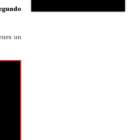
egundo
enes un