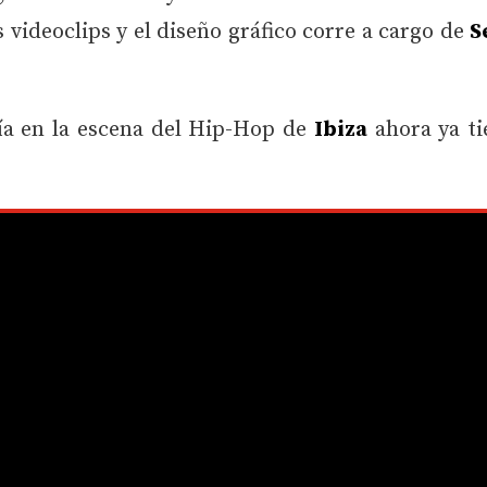
 videoclips y el diseño gráfico corre a cargo de
S
ocía en la escena del Hip-Hop de
Ibiza
ahora ya ti