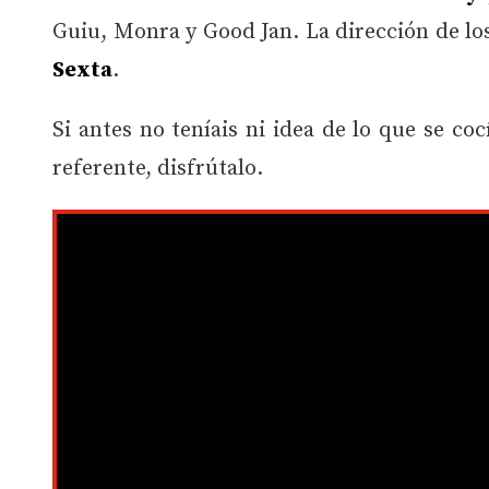
Guiu, Monra y Good Jan. La dirección de los
Sexta
.
Si antes no teníais ni idea de lo que se c
referente, disfrútalo.