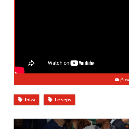
¡Sus
Ibiza
Le seps