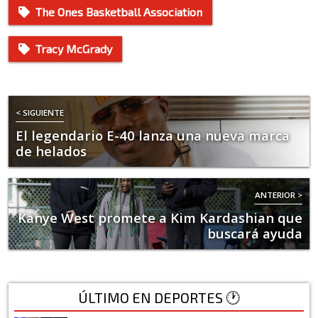
The Ones Basketball Association
Tracy McGrady
< SIGUIENTE
El legendario E-40 lanza una nueva marca
de helados
ANTERIOR >
Kanye West promete a Kim Kardashian que
buscará ayuda
ÚLTIMO EN DEPORTES 🕐