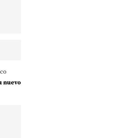
oco
u nuevo