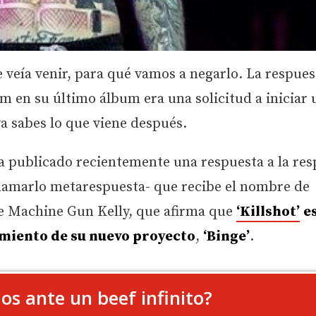
veía venir, para qué vamos a negarlo. La respues
m en su último álbum era una solicitud a iniciar 
 ya sabes lo que viene después.
 publicado recientemente una respuesta a la res
lamarlo metarespuesta- que recibe el nombre de
 de Machine Gun Kelly, que afirma que
‘Killshot’
e
miento de su nuevo proyecto
,
‘Binge’
.
os ante un beef infinito?