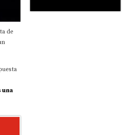
ta de
un
puesta
s una