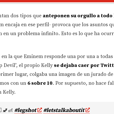
untan dos tipos que
anteponen su orgullo a todo 
encaja en ese perfil- provoca que los asuntos q
en un problema infinito. Esto es lo que ha ocur
’, en la que Eminem responde una por una a todas 
 Devil’, el propio Kelly
se dejaba caer por Twit
primer lugar, colgaba una imagen de un jurado de
emos con un
6 sobre 10
. Por supuesto, no hace fa
 Kelly.
♂️🚽🚮
#legshot
#letstalkaboutit