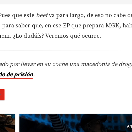
Pues que este
beef
va para largo, de eso no cabe d
 para saber que, en ese EP que prepara MGK, ha
inem. ¿Lo dudáis? Veremos qué ocurre.
tado por llevar en su coche una macedonia de drog
do de prisión
.
y
AN