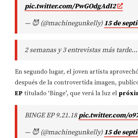
pic.twitter.com/PwGOdgAdI2
— 😈 (@machinegunkelly)
15 de sept
2 semanas y 3 entrevistas más tarde…
En segundo lugar, el joven artista aprovec
después de la controvertida imagen, public
EP
titulado ‘Binge’, que verá la luz el
próxi
BINGE EP 9.21.18
pic.twitter.com/o9
— 😈 (@machinegunkelly)
15 de sept