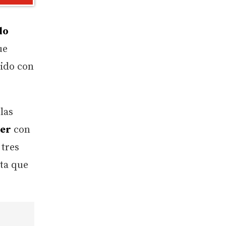
lo
ue
rido con
las
ter
con
 tres
lta que