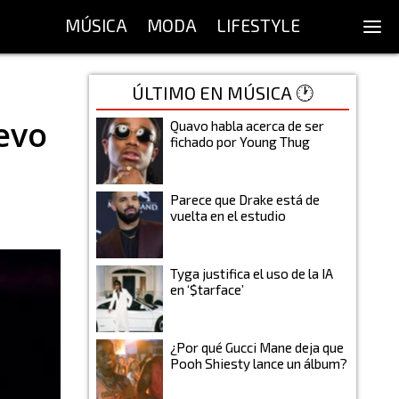
MÚSICA
MODA
LIFESTYLE
ÚLTIMO EN MÚSICA 🕐
evo
Quavo habla acerca de ser
fichado por Young Thug
Parece que Drake está de
vuelta en el estudio
Tyga justifica el uso de la IA
en ‘$tarface’
¿Por qué Gucci Mane deja que
Pooh Shiesty lance un álbum?