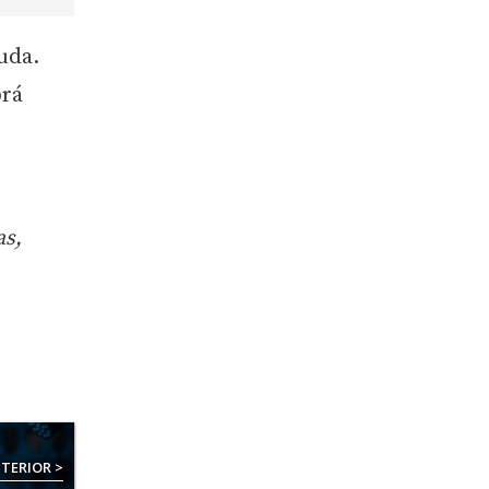
uda.
brá
as,
TERIOR >