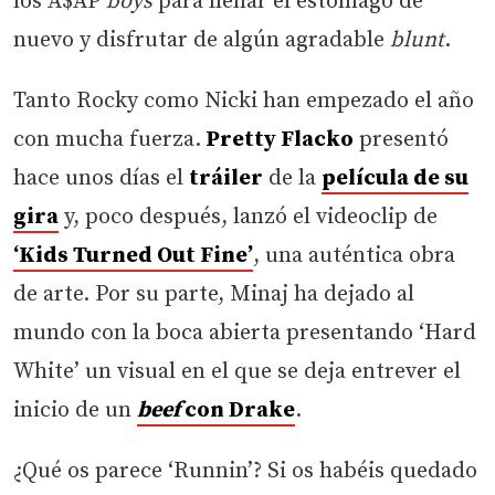
los A$AP
boys
para llenar el estómago de
nuevo y disfrutar de algún agradable
blunt
.
Tanto Rocky como Nicki han empezado el año
con mucha fuerza.
Pretty Flacko
presentó
hace unos días el
tráiler
de la
película de su
gira
y, poco después, lanzó el videoclip de
‘Kids Turned Out Fine’
, una auténtica obra
de arte. Por su parte, Minaj ha dejado al
mundo con la boca abierta presentando ‘Hard
White’ un visual en el que se deja entrever el
inicio de un
beef
con Drake
.
¿Qué os parece ‘Runnin’? Si os habéis quedado