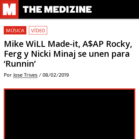
MÚSICA
VÍDEO
Mike WiLL Made-it, A$AP Rocky,
Ferg y Nicki Minaj se unen para
‘Runnin’
Por
Jose Trives
/
08/02/2019