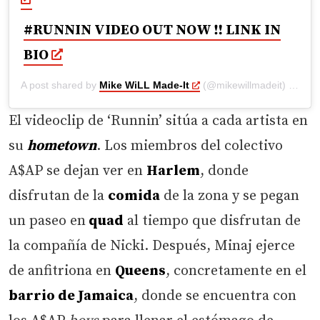
#RUNNIN VIDEO OUT NOW ‼️ LINK IN
BIO
A post shared by
Mike WiLL Made-It
(@mikewillmadeit) on
Feb
El videoclip de ‘Runnin’ sitúa a cada artista en
su
hometown
. Los miembros del colectivo
A$AP se dejan ver en
Harlem
, donde
disfrutan de la
comida
de la zona y se pegan
un paseo en
quad
al tiempo que disfrutan de
la compañía de Nicki. Después, Minaj ejerce
de anfitriona en
Queens
, concretamente en el
barrio de Jamaica
, donde se encuentra con