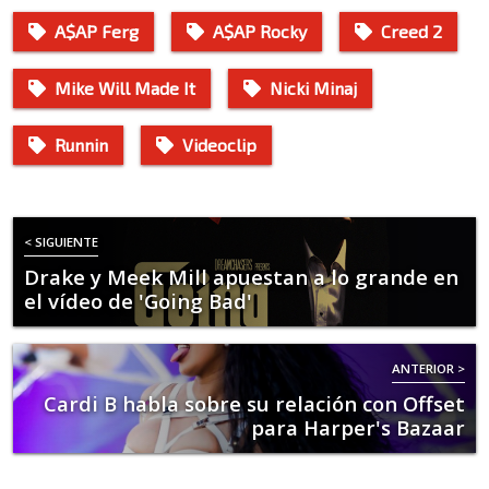
A$AP Ferg
A$AP Rocky
Creed 2
Mike Will Made It
Nicki Minaj
Runnin
Videoclip
< SIGUIENTE
Drake y Meek Mill apuestan a lo grande en
el vídeo de 'Going Bad'
ANTERIOR >
Cardi B habla sobre su relación con Offset
para Harper's Bazaar