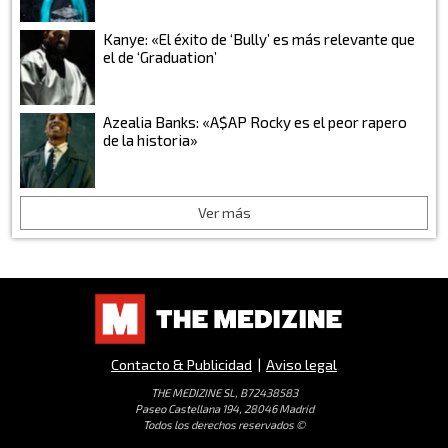
Kanye: «El éxito de ‘Bully’ es más relevante que
el de ‘Graduation’
Azealia Banks: «A$AP Rocky es el peor rapero
de la historia»
Ver más
Contacto & Publicidad
|
Aviso legal
THE MEDIZINE SL, B72438583
Paseo Castellana 194, 28046 Madrid
Todos los derechos reservados ©