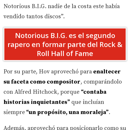
Notorious B.I.G. nadie de la costa este había
vendido tantos discos”.
Notorious B.I.G. es el segundo
rapero en formar parte del Rock &
Roll Hall of Fame
Por su parte, Hov aprovechó para
enaltecer
su faceta como compositor
, comparándolo
con Alfred Hitchock, porque
“contaba
historias inquietantes”
que incluían
siempre
“un propósito, una moraleja”
.
Además, aprovechó para posicionarlo como su