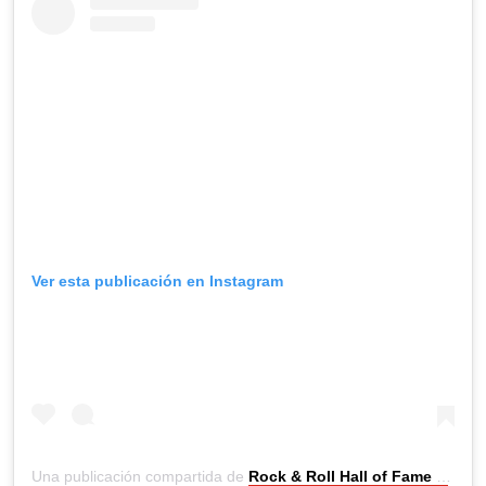
Ver esta publicación en Instagram
Una publicación compartida de
Rock & Roll Hall of Fame
(@roc