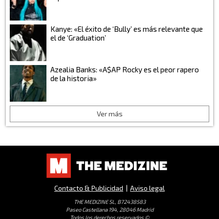
Kanye: «El éxito de ‘Bully’ es más relevante que
el de ‘Graduation’
Azealia Banks: «A$AP Rocky es el peor rapero
de la historia»
Ver más
Contacto & Publicidad
|
Aviso legal
THE MEDIZINE SL, B72438583
Paseo Castellana 194, 28046 Madrid
Todos los derechos reservados ©