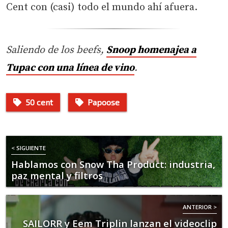
Cent con (casi) todo el mundo ahí afuera.
Saliendo de los beefs,
Snoop homenajea a
Tupac con una línea de vino
.
50 cent
Papoose
< SIGUIENTE
Hablamos con Snow Tha Product: industria,
paz mental y filtros
ANTERIOR >
SAILORR y Eem Triplin lanzan el videoclip