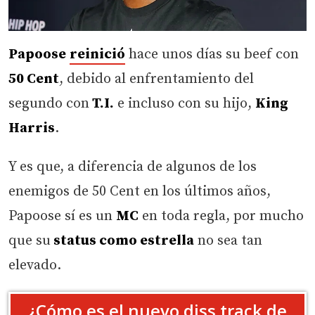
Papoose
reinició
hace unos días su beef con
50 Cent
, debido al enfrentamiento del
segundo con
T.I.
e incluso con su hijo,
King
Harris
.
Y es que, a diferencia de algunos de los
enemigos de 50 Cent en los últimos años,
Papoose sí es un
MC
en toda regla, por mucho
que su
status como estrella
no sea tan
elevado.
¿Cómo es el nuevo diss track de