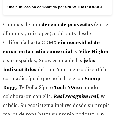
Una publicación compartida por SNOW THA PRODUCT (@snowthaproduct)
Con más de una
decena de proyectos
(entre
álbumes y mixtapes), sold-outs desde
California hasta CDMX
sin necesidad de
sonar en la radio comercial
, y
Vibe Higher
a sus espaldas, Snow es una de las
jefas
indiscutibles
del rap. Y no pienso discutirlo
con nadie, igual que no lo hicieron
Snoop
Dogg
, Ty Dolla $ign o
Tech N9ne
cuando
colaboraron con ella.
Real recognize real
, ya
sabéis. Su ecosistema incluye desde su propia
marca de ropa hasta su propio podcast.
Un