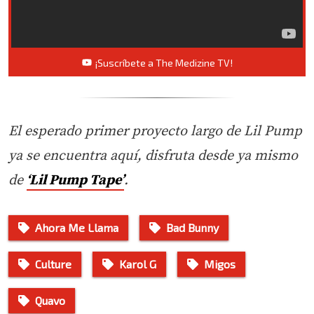
¡Suscríbete a The Medizine TV!
El esperado primer proyecto largo de Lil Pump
ya se encuentra aquí, disfruta desde ya mismo
de
‘Lil Pump Tape’
.
Ahora Me Llama
Bad Bunny
Culture
Karol G
Migos
Quavo