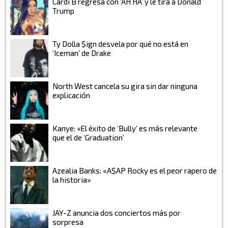
Cardi B regresa con ‘AH HA’ y le tira a Donald
Trump
Ty Dolla $ign desvela por qué no está en
‘Iceman’ de Drake
North West cancela su gira sin dar ninguna
explicación
Kanye: «El éxito de ‘Bully’ es más relevante
que el de ‘Graduation’
Azealia Banks: «A$AP Rocky es el peor rapero de
la historia»
JAY-Z anuncia dos conciertos más por
sorpresa