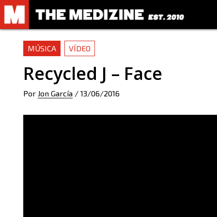
MÚSICA
VÍDEO
Recycled J – Face
Por
Jon García
/
13/06/2016