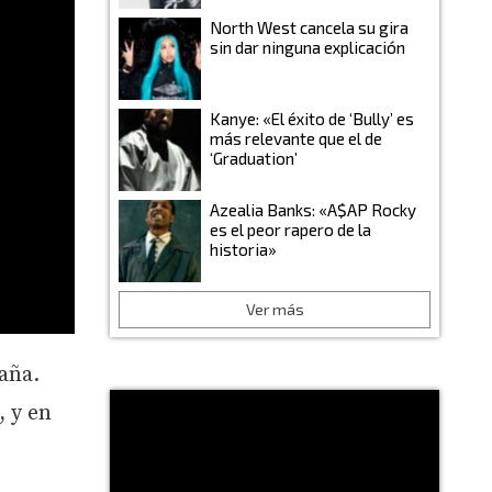
North West cancela su gira
sin dar ninguna explicación
Kanye: «El éxito de ‘Bully’ es
más relevante que el de
‘Graduation’
Azealia Banks: «A$AP Rocky
es el peor rapero de la
historia»
Ver más
aña.
, y en