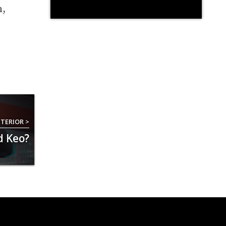
n,
TERIOR >
d Keo?