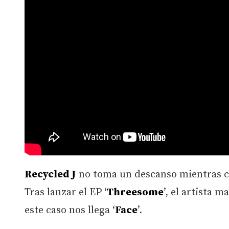
Recycled J
no toma un descanso mientras co
Tras lanzar el EP ‘
Threesome
’, el artista 
este caso nos llega ‘
Face
’.