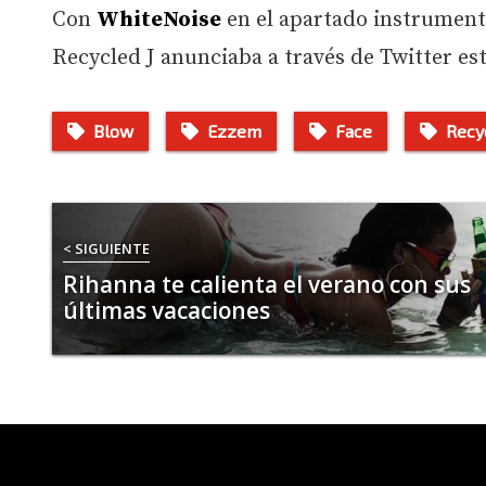
Con
WhiteNoise
en el apartado instrument
Recycled J anunciaba a través de Twitter es
Blow
Ezzem
Face
Recy
< SIGUIENTE
Rihanna te calienta el verano con sus
últimas vacaciones