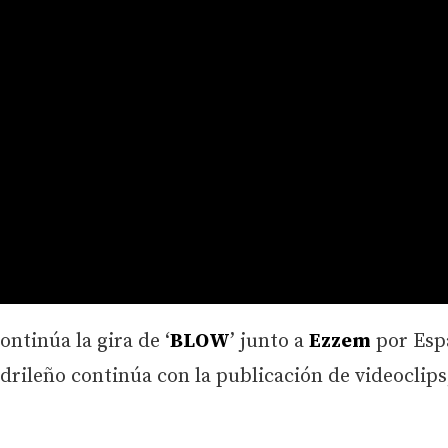
ntinúa la gira de ‘
BLOW
’ junto a
Ezzem
por Esp
madrileño continúa con la publicación de videoclips