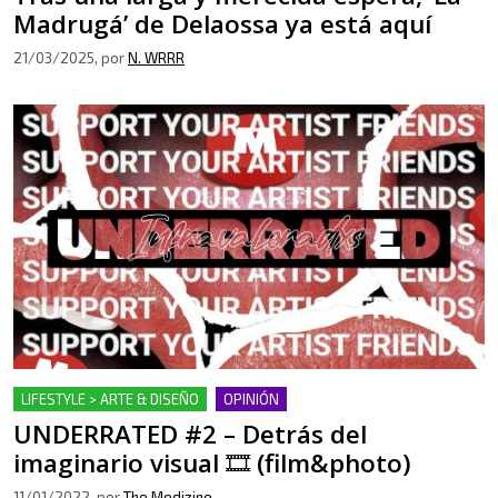
Madrugá’ de Delaossa ya está aquí
21/03/2025
, por
N. WRRR
LIFESTYLE > ARTE & DISEÑO
OPINIÓN
UNDERRATED #2 – Detrás del
imaginario visual 🎞 (film&photo)
11/01/2022
, por
The Medizine