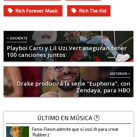
Rich Forever Music
Rich The Kid
< SIGUIENTE
Playboi Carti y Lil Uzi Vert aseguran tener
100 canciones juntos
ANTERIOR >
Drake producirá la serie "Euphoria", con
Zendaya, para HBO
ÚLTIMO EN MÚSICA 🕐
Fenix Flexin admite que sí usó IA para crear
‘Rubberz’