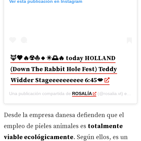
Ver esta publicación en Instagram
🦊🧡🔥☢️⛵️🔸✴️🌅🔥 today HOLLAND
(Down The Rabbit Hole Fest) Teddy
Widder Stageeeeeeeeee 6:45💋
Una publicación compartida de
ROSALÍA
(@rosalia.vt) el
7 Jul
Desde la empresa danesa defienden que el
empleo de pieles animales es
totalmente
viable ecológicamente
. Según ellos, es un