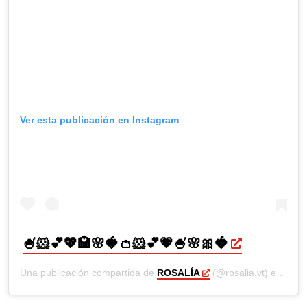
Ver esta publicación en Instagram
🍧🐹💕💖🏩🌸🍓👛🐹💕💗🍧🌸🎀🍓
Una publicación compartida de
ROSALÍA
(@rosalia.vt) el
8 Jul