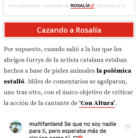
Una publicación compartida de
ROSALÍA
(@rosalia.vt) el
8 Jul
Cazando a Rosalía
Por supuesto, cuando salió a la luz que los
abrigos furrys de la artista catalana estaban
hechos a base de pieles animales
la polémica
estalló
. Miles de comentarios se agolparon,
uno tras otro, con el único objetivo de criticar
la acción de la cantante de
‘Con Altura’
.