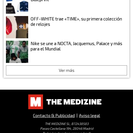
OFF-WHITE trae «TIME», su primera colección
de relojes
Nike se une a NOCTA, Jacquemus, Palace y más
para el Mundial
Ver más
Contacto & Publicidad
|
Aviso legal
THE MEDIZINE SL, B72438583
Paseo Castellana 194, 28046 Madrid