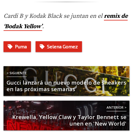
Cardi B y Kodak Black se juntan en el
remix de
‘Bodak Yellow’
.
Puma
Selena Gomez
< SIGUIENTE
Gucci lanzará un nuevo modelo de sneakers
en las próximas semanas
ANTERIOR >
Krewella, Yellow Claw y Taylor Bennett se
unen en 'New World'