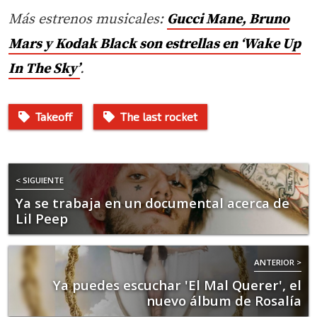
Más estrenos musicales:
Gucci Mane, Bruno
Mars y Kodak Black son estrellas en ‘Wake Up
In The Sky’
.
Takeoff
The last rocket
< SIGUIENTE
Ya se trabaja en un documental acerca de
Lil Peep
ANTERIOR >
Ya puedes escuchar 'El Mal Querer', el
nuevo álbum de Rosalía