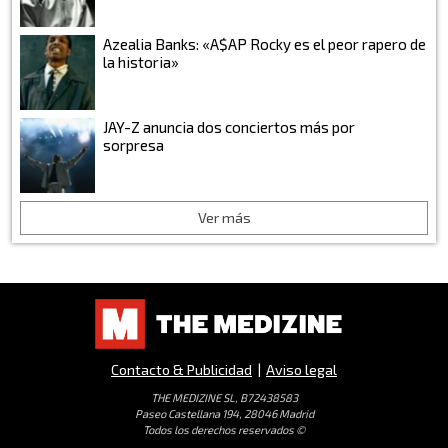
Azealia Banks: «A$AP Rocky es el peor rapero de
la historia»
JAY-Z anuncia dos conciertos más por
sorpresa
Ver más
Contacto & Publicidad
|
Aviso legal
THE MEDIZINE SL, B72438583
Paseo Castellana 194, 28046 Madrid
Todos los derechos reservados ©