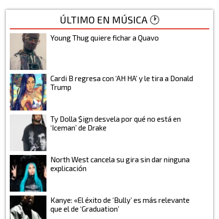
ÚLTIMO EN MÚSICA 🕐
Young Thug quiere fichar a Quavo
Cardi B regresa con ‘AH HA’ y le tira a Donald
Trump
Ty Dolla $ign desvela por qué no está en
‘Iceman’ de Drake
North West cancela su gira sin dar ninguna
explicación
Kanye: «El éxito de ‘Bully’ es más relevante
que el de ‘Graduation’