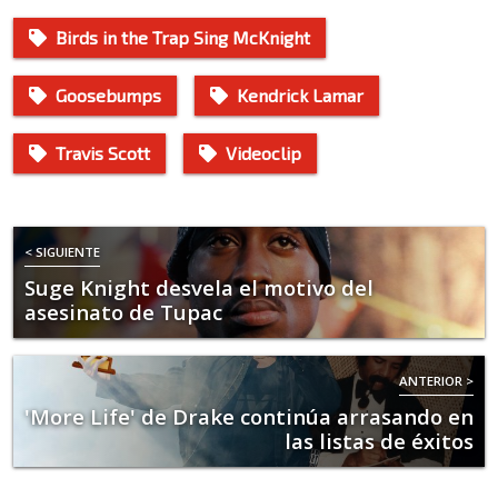
Birds in the Trap Sing McKnight
Goosebumps
Kendrick Lamar
Travis Scott
Videoclip
< SIGUIENTE
Suge Knight desvela el motivo del
asesinato de Tupac
ANTERIOR >
'More Life' de Drake continúa arrasando en
las listas de éxitos