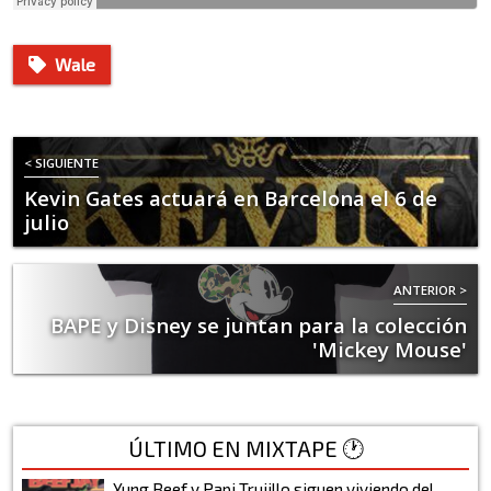
Wale
< SIGUIENTE
Kevin Gates actuará en Barcelona el 6 de
julio
ANTERIOR >
BAPE y Disney se juntan para la colección
'Mickey Mouse'
ÚLTIMO EN MIXTAPE 🕐
Yung Beef y Papi Trujillo siguen viviendo del