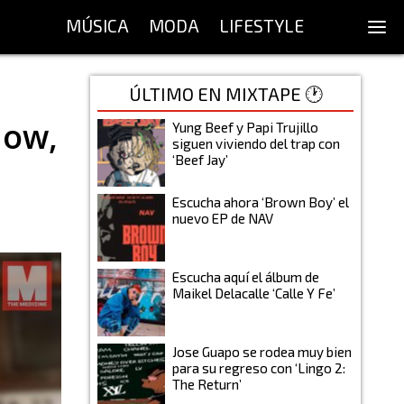
MÚSICA
MODA
LIFESTYLE
ÚLTIMO EN MIXTAPE 🕐
Now,
Yung Beef y Papi Trujillo
siguen viviendo del trap con
‘Beef Jay’
Escucha ahora ‘Brown Boy’ el
nuevo EP de NAV
Escucha aquí el álbum de
Maikel Delacalle ‘Calle Y Fe’
Jose Guapo se rodea muy bien
para su regreso con ‘Lingo 2:
The Return’