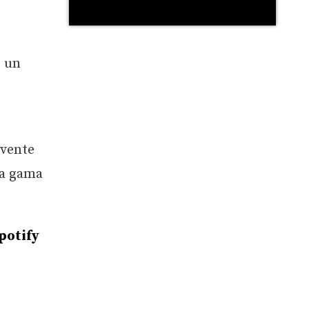
e un
 vente
ia gama
potify