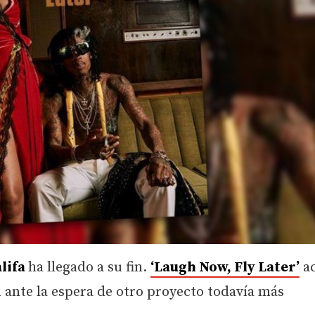
lifa
ha llegado a su fin.
‘Laugh Now, Fly Later’
ac
ón ante la espera de otro proyecto todavía más