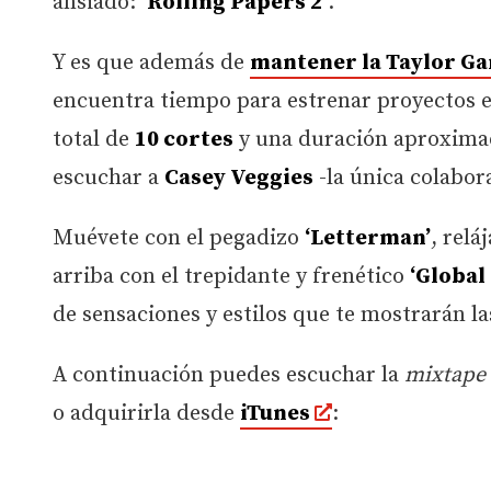
ansiado:
‘Rolling Papers 2’
.
Y es que además de
mantener la Taylor Ga
encuentra tiempo para estrenar proyectos e
total de
10 cortes
y una duración aproxima
escuchar a
Casey Veggies
-la única colabora
Muévete con el pegadizo
‘Letterman’
, relá
arriba con el trepidante y frenético
‘Global
de sensaciones y estilos que te mostrarán la
A continuación puedes escuchar la
mixtape
o adquirirla desde
iTunes
: