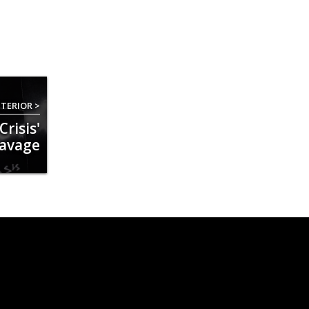
TERIOR >
risis'
Savage