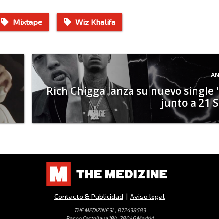
Mixtape
Wiz Khalifa
AN
Rich Chigga lanza su nuevo single 'C
junto a 21 
Contacto & Publicidad
|
Aviso legal
THE MEDIZINE SL, B72438583
Paseo Castellana 194, 28046 Madrid