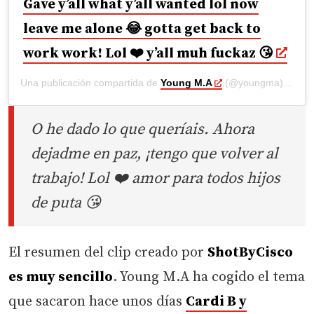
Gave y’all what y’all wanted lol now
leave me alone 😂 gotta get back to
work work! Lol ❤️ y’all muh fuckaz 😘
Una publicación compartida de
Young M.A
(@youngma) el
21 
O he dado lo que queríais. Ahora
dejadme en paz, ¡tengo que volver al
trabajo! Lol ❤️ amor para todos hijos
de puta 😘
El resumen del clip creado por
ShotByCisco
es muy sencillo
. Young M.A ha cogido el tema
que sacaron hace unos días
Cardi B y