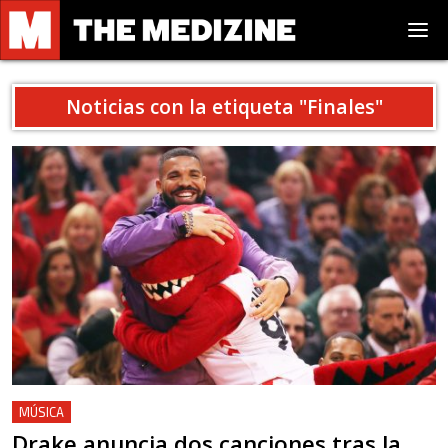
Noticias con la etiqueta "
Finales
"
MÚSICA
Drake anuncia dos canciones tras la