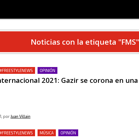
Noticias con la etiqueta "
FMS
"
 #FREESTYLENEWS
OPINIÓN
ternacional 2021: Gazir se corona en una 
1
, por
Juan Villain
 #FREESTYLENEWS
MÚSICA
OPINIÓN