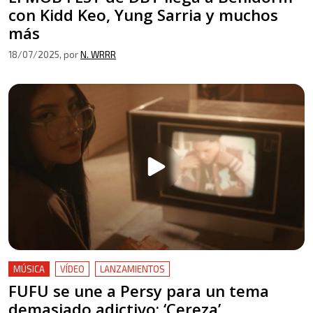
con Kidd Keo, Yung Sarria y muchos
más
18/07/2025
, por
N. WRRR
MÚSICA
VÍDEO
LANZAMIENTOS
FUFU se une a Persy para un tema
demasiado adictivo: ‘Cereza’