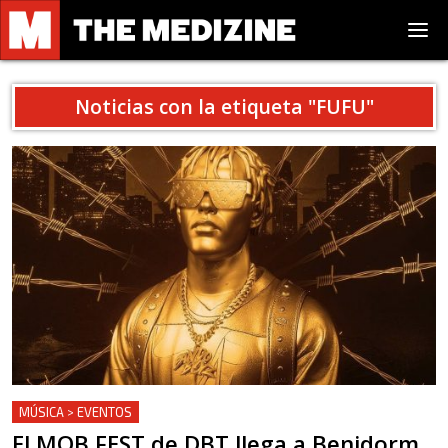
Noticias con la etiqueta "
FUFU
"
MÚSICA > EVENTOS
El MOB FEST de DBT llega a Benidorm