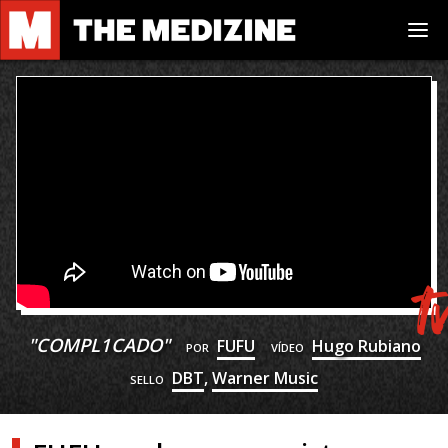
"
COMPL1CADO
"
FUFU
Hugo Rubiano
POR
VÍDEO
DBT
,
Warner Music
SELLO