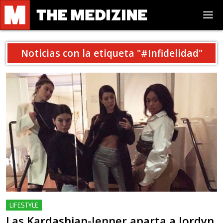
Noticias con la etiqueta "
#Infidelidad
"
LIFESTYLE
Las Kardashian-Jenner aparta a Jordyn