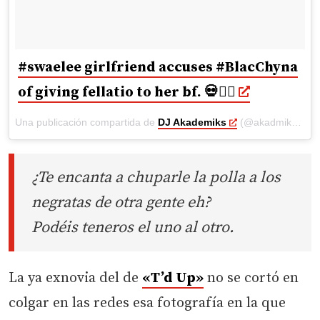
#swaelee girlfriend accuses #BlacChyna
of giving fellatio to her bf. 💀🤦‍♂️
Una publicación compartida de
DJ Akademiks
(@akadmiks) el
M
¿Te encanta a chuparle la polla a los
negratas de otra gente eh?
Podéis teneros el uno al otro.
La ya exnovia del de
«T’d Up»
no se cortó en
colgar en las redes esa fotografía en la que