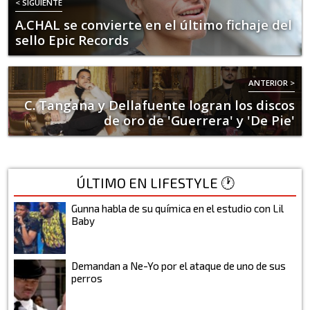
< SIGUIENTE
A.CHAL se convierte en el último fichaje del
sello Epic Records
ANTERIOR >
C. Tangana y Dellafuente logran los discos
de oro de 'Guerrera' y 'De Pie'
ÚLTIMO EN LIFESTYLE 🕐
Gunna habla de su química en el estudio con Lil
Baby
Demandan a Ne-Yo por el ataque de uno de sus
perros