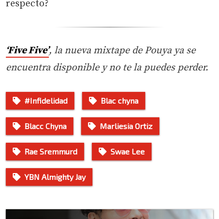
respecto?
‘Five Five’
, la nueva mixtape de Pouya ya se
encuentra disponible y no te la puedes perder.
#Infidelidad
Blac chyna
Blacc Chyna
Marliesia Ortiz
Rae Sremmurd
Swae Lee
YBN Almighty Jay