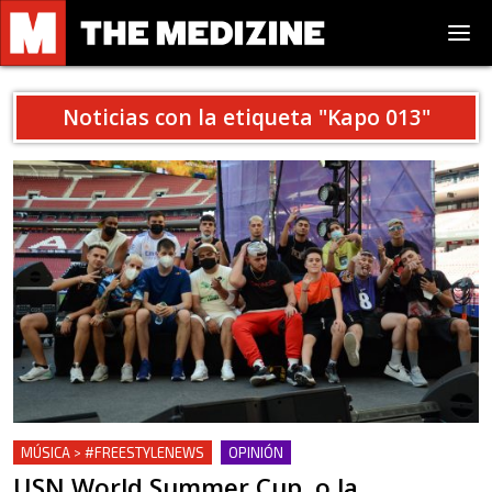
Noticias con la etiqueta "
Kapo 013
"
MÚSICA > #FREESTYLENEWS
OPINIÓN
USN World Summer Cup, o la