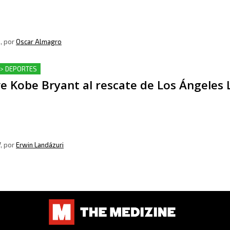
9
, por
Oscar Almagro
 > DEPORTES
e Kobe Bryant al rescate de Los Ángeles 
7
, por
Erwin Landázuri