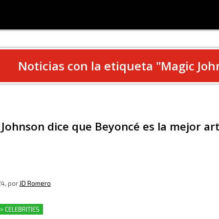
Noticias con la etiqueta "
Magic Joh
Johnson dice que Beyoncé es la mejor arti
24
, por
JD Romero
 > CELEBRITIES