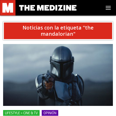
Noticias con la etiqueta "
the
mandalorian
"
LIFESTYLE > CINE & TV
OPINIÓN