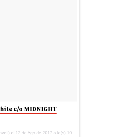
white c/o MIDNIGHT
veli) el
12 de Ago de 2017 a la(s) 10:58 PDT