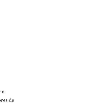
 un
bres de