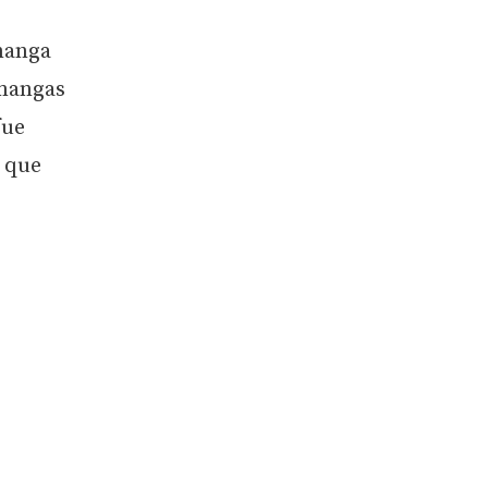
 manga
 mangas
fue
í que