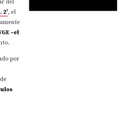
ar del
 2’
, el
riamente
GE –el
nto.
zado por
rde
culos