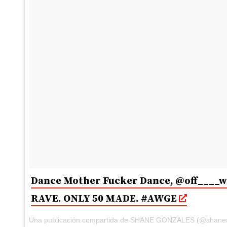
Dance Mother Fucker Dance, @off____
RAVE. ONLY 50 MADE. #AWGE
Una publicación compartida de SHANE GONZALES (@shanea