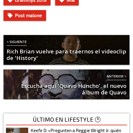
Post malone
< SIGUIENTE
Rich Brian vuelve para traernos el videoclip
de 'History'
ANTERIOR >
Escucha aquí 'Quavo Huncho', el nuevo
álbum de Quavo
ÚLTIMO EN LIFESTYLE 🕐
Keefe D: «Pregunten a Reggie Wright Jr. quién