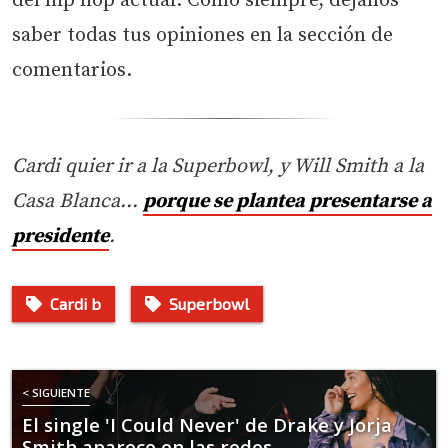
del hip hop actual. Como siempre, déjanos
saber todas tus opiniones en la sección de
comentarios.
Cardi quier ir a la Superbowl, y Will Smith a la
Casa Blanca…
porque se plantea presentarse a
presidente
.
Cardi b
Superbowl
< SIGUIENTE
El single 'I Could Never' de Drake y Jorja
Smith aparece en las redes