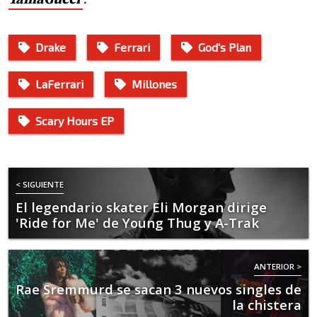
Drake
Ferrari
God's Plan
LaFerrari
Millones
Scary Hours EP
< SIGUIENTE
El legendario skater Eli Morgan dirige
'Ride for Me' de Young Thug y A-Trak
ANTERIOR >
Rae Sremmurd se sacan 3 nuevos singles de
la chistera