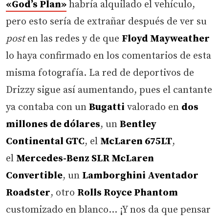
«God’s Plan»
habría alquilado el vehículo,
pero esto sería de extrañar después de ver su
post
en las redes y de que
Floyd Mayweather
lo haya confirmado en los comentarios de esta
misma fotografía. La red de deportivos de
Drizzy sigue así aumentando, pues el cantante
ya contaba con un
Bugatti
valorado en
dos
millones de dólares
, un
Bentley
Continental GTC
, el
McLaren 675LT
,
el
Mercedes-Benz SLR McLaren
Convertible
, un
Lamborghini Aventador
Roadster
, otro
Rolls Royce Phantom
customizado en blanco… ¡Y nos da que pensar