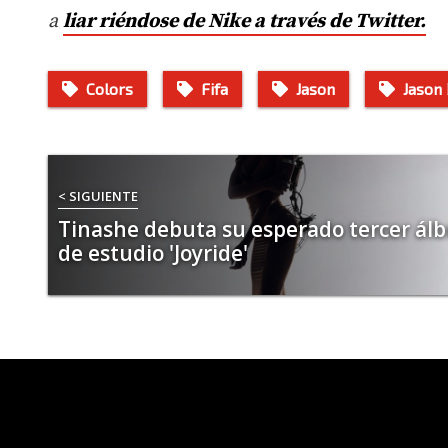
a
liar riéndose de Nike a través de Twitter.
Colors
Fifa
Jason
Jason
< SIGUIENTE
Tinashe debuta su esperado tercer ál
de estudio 'Joyride'