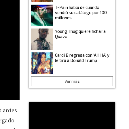
T-Pain habla de cuando
vendió su catálogo por 100
millones
Young Thug quiere fichar a
Quavo
Cardi B regresa con ‘AH HA’ y
le tira a Donald Trump
Ver más
s antes
argado