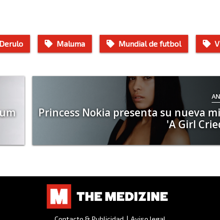
 Derulo
Maluma
Mundial de futbol
V
AN
bum
Princess Nokia presenta su nueva m
'A Girl Cri
Contacto & Publicidad
|
Aviso legal