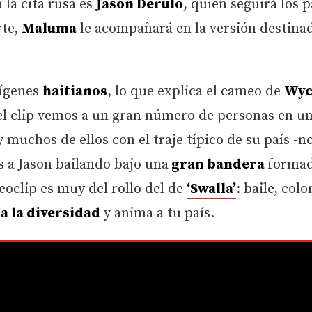
 la cita rusa es
Jason Derulo
, quien seguirá los 
rte,
Maluma
le acompañará en la versión destinad
rígenes
haitianos
, lo que explica el cameo de
Wyc
 el clip vemos a un gran número de personas en u
muchos de ellos con el traje típico de su país -n
 a Jason bailando bajo una
gran bandera
formad
eoclip es muy del rollo del de
‘Swalla’
: baile, colo
a la diversidad
y anima a tu país.