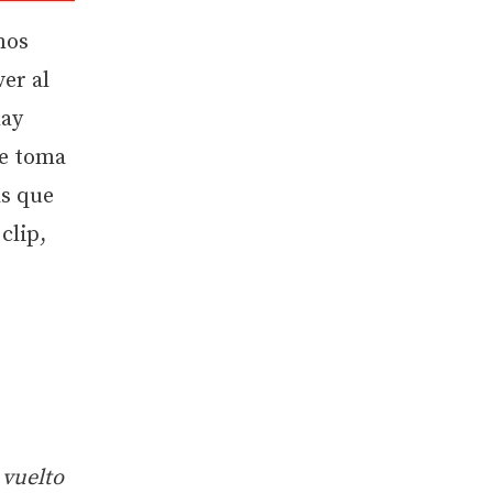
mos
er al
hay
ue toma
as que
clip,
 vuelto