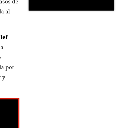
pasos de
a al
lef
na
o
a por
r y