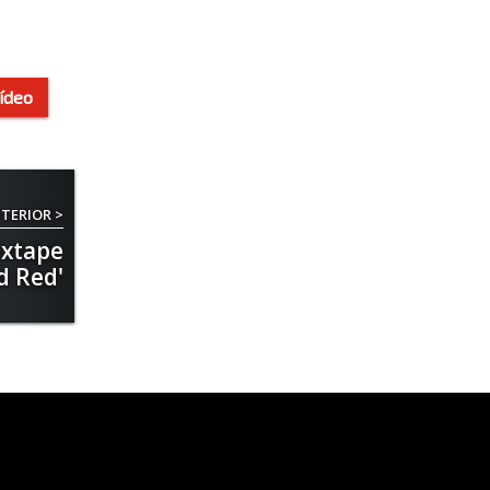
ídeo
TERIOR >
ixtape
ed Red'