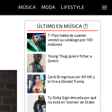
MÚSICA
MODA
LIFESTYLE
ÚLTIMO EN MÚSICA 🕐
T-Pain habla de cuando
vendió su catálogo por 100
millones
Young Thug quiere fichar a
Quavo
Cardi B regresa con ‘AH HA’ y
le tira a Donald Trump
Ty Dolla $ign desvela por qué
no está en ‘Iceman’ de Drake