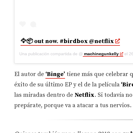
🦅📦 out now. #birdbox @netflix
Una publicación compartida de @
machinegunkelly
el
26 
El autor de
‘Binge’
tiene más que celebrar q
éxito de su último EP y el de la película
‘Bir
las miradas dentro de
Netflix
. Si todavía n
prepárate, porque va a atacar a tus nervios.