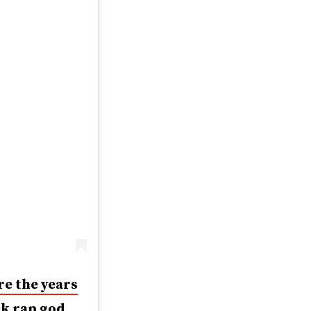
ore the years
uck rap god