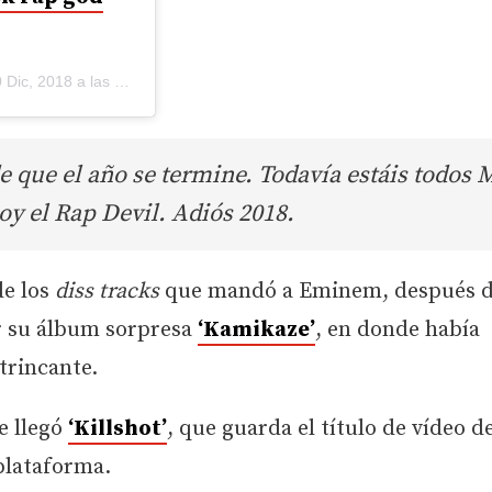
Dic, 2018 a las 1:51 PST
e que el año se termine. Todavía estáis todos
oy el Rap Devil. Adiós 2018.
de los
diss tracks
que mandó a Eminem, después d
r su álbum sorpresa
‘Kamikaze’
, en donde había
trincante.
e llegó
‘Killshot’
, que guarda el título de vídeo d
 plataforma.