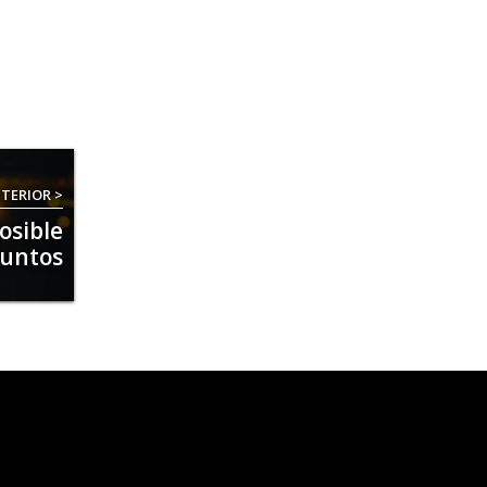
TERIOR >
osible
juntos