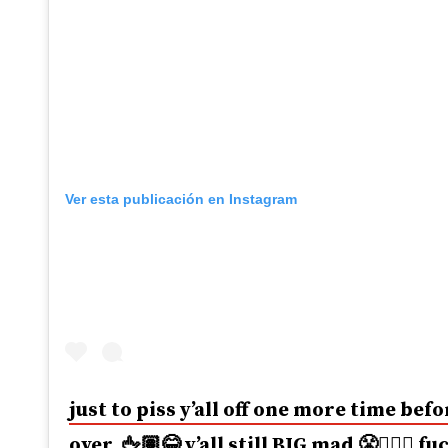
Ver esta publicación en Instagram
just to piss y’all off one more time bef
over. 🖕🏽😂 y’all still BIG mad 😤🤷🏼‍♂️ f