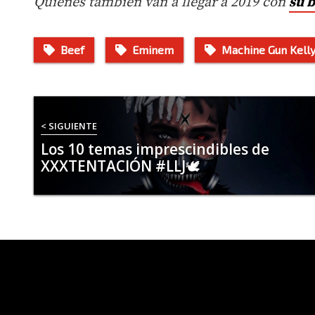
Quienes también van a llegar a 2019 con
su b
Beef
Eminem
Machine Gun Kell
< SIGUIENTE
Los 10 temas imprescindibles de
XXXTENTACIÓN #LLJ🕊️