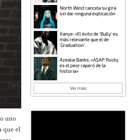
North West cancela su gira
sin dar ninguna explicación
Kanye: «El éxito de ‘Bully’ es
más relevante que el de
‘Graduation’
Azealia Banks: «A$AP Rocky
es el peor rapero de la
historia»
Ver más
do uno
 que el