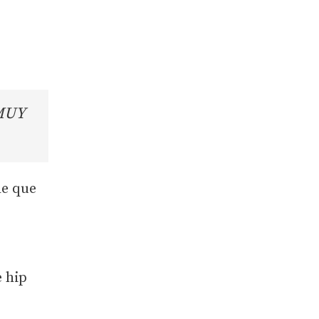
 MUY
e que
e hip