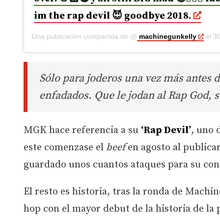
im the rap devil 😈 goodbye 2018.
Una publicación compartida de @
machinegunkelly
el
30 
Sólo para joderos una vez más antes d
enfadados. Que le jodan al Rap God, s
MGK hace referencia a su
‘Rap Devil’
, uno 
este comenzase el
beef
en agosto al publica
guardado unos cuantos ataques para su con
El resto es historia, tras la ronda de Machin
hop con el mayor debut de la historia de la