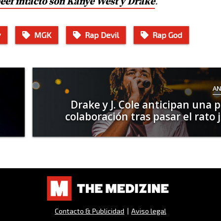
eef intacto son Kanye West y Drake
.
y
MGK
Rap Devil
Rap God
AN
Drake y J. Cole anticipan una p
colaboración tras pasar el rato 
Contacto & Publicidad
|
Aviso legal