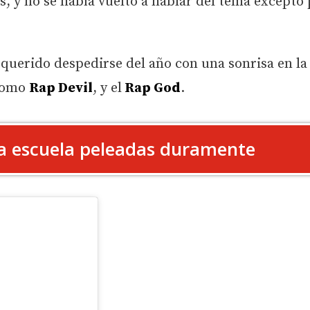
 y no se había vuelto a hablar del tema excepto 
querido despedirse del año con una sonrisa en la
 como
Rap Devil
, y el
Rap God
.
ja escuela peleadas duramente