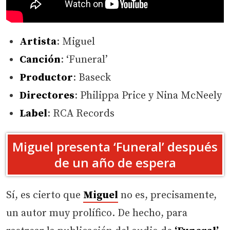
Artista
: Miguel
Canción
: ‘Funeral’
Productor
: Baseck
Directores
: Philippa Price y Nina McNeely
Label
: RCA Records
Miguel presenta ‘Funeral’ después
de un año de espera
Sí, es cierto que
Miguel
no es, precisamente,
un autor muy prolífico. De hecho, para