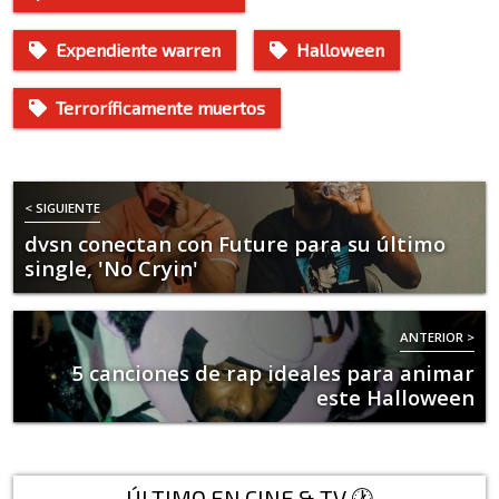
Expendiente warren
Halloween
Terroríficamente muertos
< SIGUIENTE
dvsn conectan con Future para su último
single, 'No Cryin'
ANTERIOR >
5 canciones de rap ideales para animar
este Halloween
ÚLTIMO EN CINE & TV 🕐