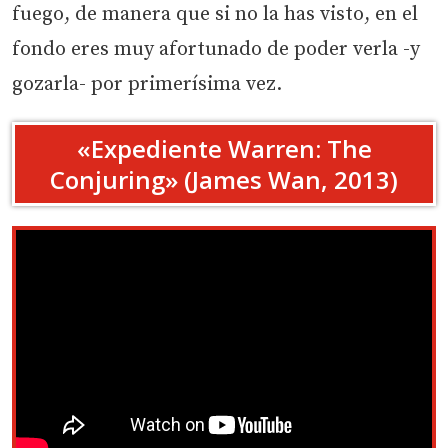
fuego, de manera que si no la has visto, en el
fondo eres muy afortunado de poder verla -y
gozarla- por primerísima vez.
«Expediente Warren: The
Conjuring» (James Wan, 2013)