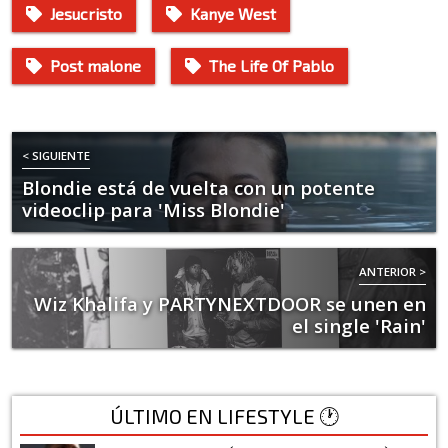
Jesucristo
Kanye West
Post malone
The Life Of Pablo
< SIGUIENTE
Blondie está de vuelta con un potente
videoclip para 'Miss Blondie'
ANTERIOR >
Wiz Khalifa y PARTYNEXTDOOR se unen en
el single 'Rain'
ÚLTIMO EN LIFESTYLE 🕐