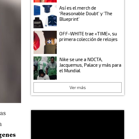
Así es el merch de
‘Reasonable Doubt’ y ‘The
Blueprint’
OFF-WHITE trae «TIME», su
primera colección de relojes
Nike se une a NOCTA,
Jacquemus, Palace y más para
el Mundial
Ver más
las
n
ágenes