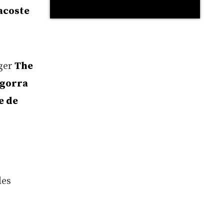
acoste
ger
The
 gorra
e de
des