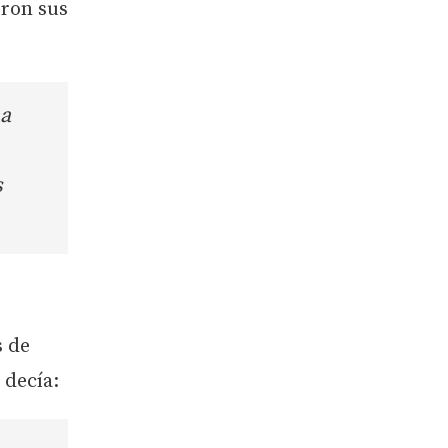
eron sus
na
s
s de
 decía: