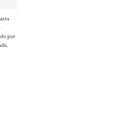
asta
e
ado por
ada.