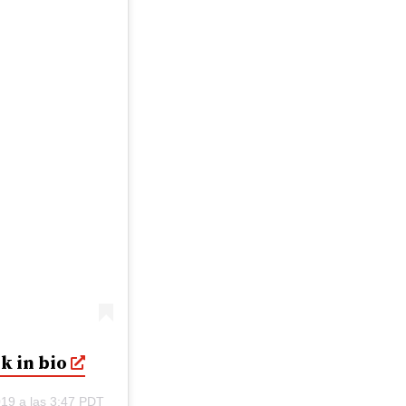
k in bio
019 a las 3:47 PDT