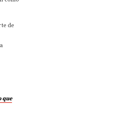
rte de
na
o que