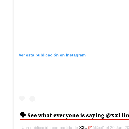
Ver esta publicación en Instagram
🗣️ See what everyone is saying @xxl lin
Una publicación compartida de
XXL
(@xxl) el
20 Jun, 2