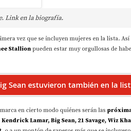
. Link en la biografía.
mera vez que se incluyen mujeres en la lista. Así
ee Stallion
pueden estar muy orgullosas de hab
ig Sean estuvieron también en la lis
 marca en cierto modo quiénes serán las
próxim
a
Kendrick Lamar, Big Sean, 21 Savage, Wiz Khali
t
, o a un montón de raperos más que se incluyer