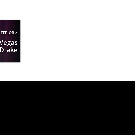
TERIOR >
 Vegas
 Drake