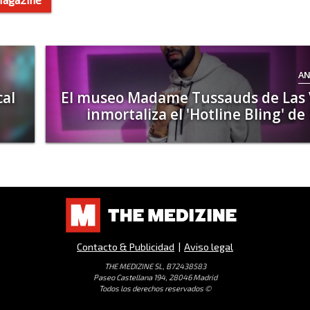
AN
cal
El museo Madame Tussauds de Las
inmortaliza el 'Hotline Bling' de
Contacto & Publicidad
|
Aviso legal
THE MEDIZINE SL, B72438583
Paseo Castellana 194, 28046 Madrid
Todos los derechos reservados ©