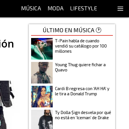
MÚSICA
MODA
LIFESTYLE
ÚLTIMO EN MÚSICA 🕐
ión
T-Pain habla de cuando
vendió su catálogo por 100
millones
Young Thug quiere fichar a
Quavo
Cardi B regresa con ‘AH HA’ y
le tira a Donald Trump
Ty Dolla $ign desvela por qué
no está en ‘Iceman’ de Drake