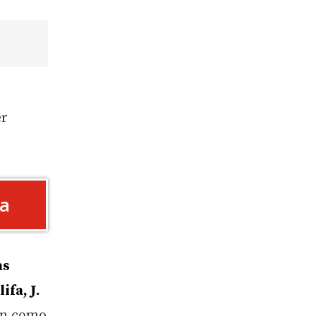
er
ta
as
fa, J.
on como